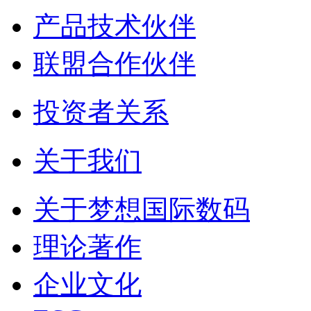
产品技术伙伴
联盟合作伙伴
投资者关系
关于我们
关于梦想国际数码
理论著作
企业文化