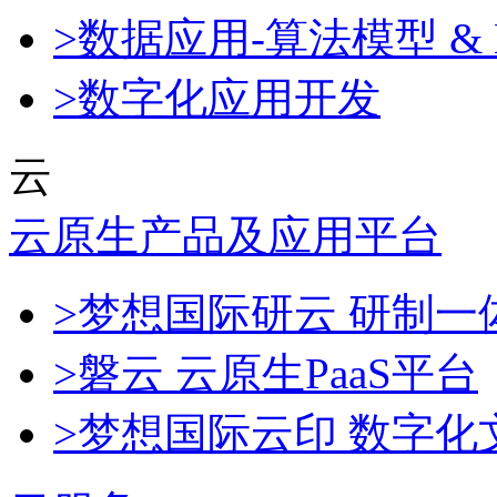
>数据应用-算法模型 & 
>数字化应用开发
云
云原生产品及应用平台
>梦想国际研云 研制
>磐云 云原生PaaS平台
>梦想国际云印 数字化