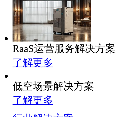
RaaS运营服务解决方案
了解更多
低空场景解决方案
了解更多