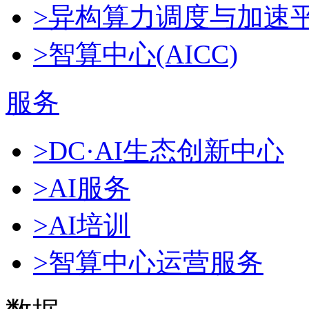
>异构算力调度与加速
>智算中心(AICC)
服务
>DC·AI生态创新中心
>AI服务
>AI培训
>智算中心运营服务