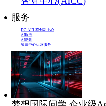
智算中心(AICC)
服务
DC·AI生态创新中心
AI服务
AI培训
智算中心运营服务
梦想国际问学 企业级Ag