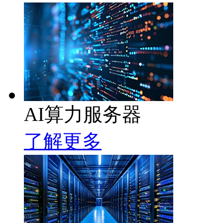
AI算力服务器
了解更多